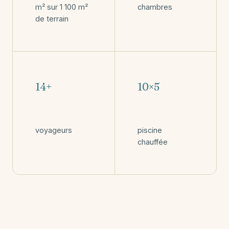
m² sur 1 100 m²
chambres
de terrain
14+
10×5
voyageurs
piscine
chauffée