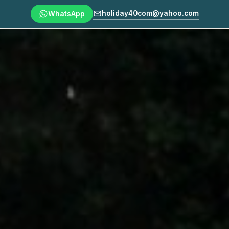
holiday40com@yahoo.com
WhatsApp